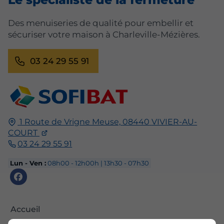
Des menuiseries de qualité pour embellir et
sécuriser votre maison à Charleville-Mézières.
03 24 29 55 91
1 Route de Vrigne Meuse,
08440
VIVIER-AU-
COURT
03 24 29 55 91
Lun - Ven :
08h00 - 12h00h | 13h30 - 07h30
Accueil